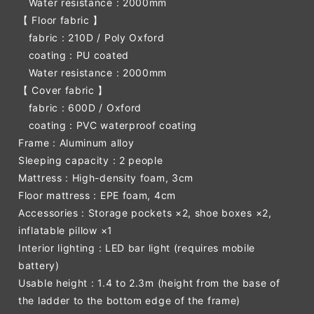
Water resistance : 2000mm
【 Floor fabric 】
fabric : 210D / Poly Oxford
coating : PU coated
Water resistance : 2000mm
【 Cover fabric 】
fabric : 600D / Oxford
coating : PVC waterproof coating
Frame : Aluminum alloy
Sleeping capacity : 2 people
Mattress : High-density foam, 3cm
Floor mattress : EPE foam, 4cm
Accessories : Storage pockets ×2, shoe boxes ×2,
inflatable pillow ×1
Interior lighting : LED bar light (requires mobile
battery)
Usable height : 1.4 to 2.3m (height from the base of
the ladder to the bottom edge of the frame)