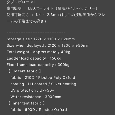
タブルピロー ×1
室内照明 ： LEDバーライト（要モバイルバッテリー）
使用可能高さ ： 1.4 ～ 2.3m（はしごの接地箇所からフレ
ームの下端までの高さ）
----------------------------------
Storage size : 1270 × 1100 × 320mm
Size when deployed : 2120 × 1200 × 950mm
Total weight : Approximately 40kg
Ladder load capacity : 150kg
Floor frame load capacity : 300kg
【 Fly tent fabric 】
fabric : 210D / Ripstop Poly Oxford
coating : PU coated / Silver coating
UV protection : UPF50+
Water resistance : 3000mm
【 Inner tent fabric 】
fabric : 600D / Ripstop Oxford