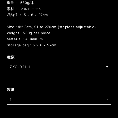
重量 ： 530g/本
素材 ： アルミニウム
収納袋 ： 5 × 6 × 97cm
----------------------------------
Size : Φ2.8cm, 91 to 270cm (stepless adjustable)
Weight : 530g per piece
Material : Aluminum
Storage bag : 5 × 6 × 97cm
種類
数量