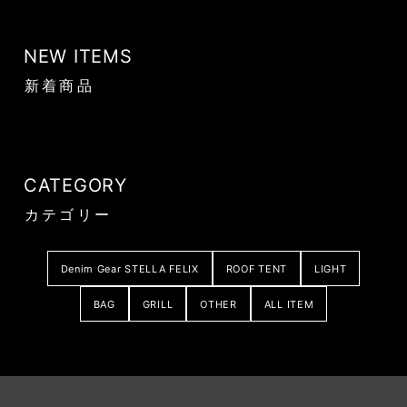
NEW ITEMS
新着商品
CATEGORY
カテゴリー
Denim Gear STELLA FELIX
ROOF TENT
LIGHT
BAG
GRILL
OTHER
ALL ITEM